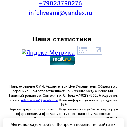
+79023790276
infolivesmi@yandex.ru
Наша статистика
Наименование СМИ: Архангельск Live Учредитель: Общество с
ограниченной ответственностью "Лучшие Медиа Решения"
Главный редактор: Самохин А. С. Тел.: +79023790276 Адрес эл.
почты:
infolivesmi@yandex.ru
Знак информационной продукции:
16+
Зарегистрировавший орган: Федеральная служба по надзору в
сфере связи, информационных технологий и массовых
коммуникаций (Роскомнадзор) Регистрационный номер СМИ ЭЛ
№ ФС 77 - 82533 от 21.01.2022
Мы используем cookie. Во время посещения сайта вы