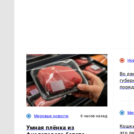
Но
Во дв
губер
поря
Ми
Мировые новости
6 часов назад
Кошки
Умная плёнка из
это л