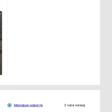
На Урале из казны
Как выглядит место
были украдены 18
крушение вертолета на
миллионов рублей
Кавказе: смотреть
Мировые новости
2 часа назад