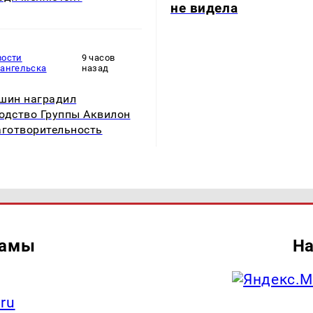
не видела
вости
9 часов
хангельска
назад
шин наградил
одство Группы Аквилон
аготворительность
ламы
На
.ru