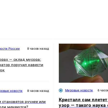
вости России
8 часов назад
орах — склад мусора:
натор поручил навести
док
Мировые новости
6 часо
ровые новости
8 часов назад
Кристалл сам плетет
 становятся ручнее или
узор — такого наука
юди меняются?