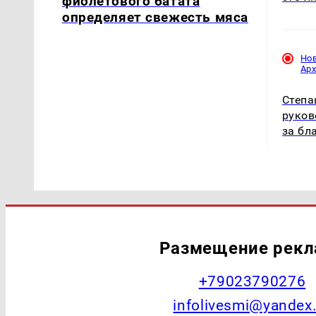
фиолетового батата
определяет свежесть мяса
Но
Ар
Степа
руков
за бл
Размещение рек
+79023790276
infolivesmi@yandex