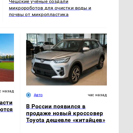
Чешские учёные создали
микророботов для очистки воды и
почвы от микропластика
с назад
Авто
час назад
асти
В России появился в
ются
продаже новый кроссовер
Toyota дешевле «китайцев»