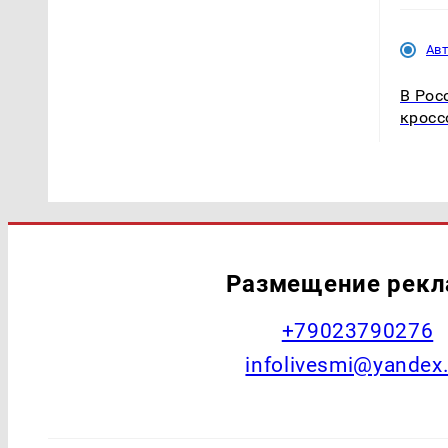
Ав
В Рос
кросс
Размещение рек
+79023790276
infolivesmi@yandex