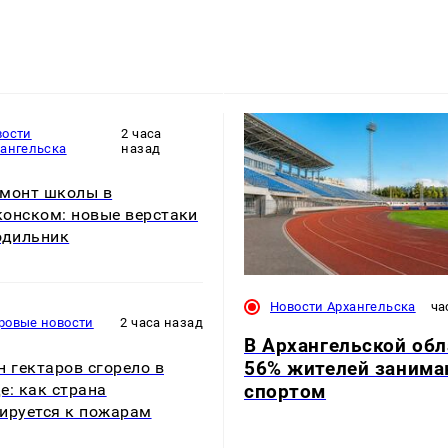
вости
2 часа
хангельска
назад
монт школы в
онском: новые верстаки
одильник
Новости Архангельска
ча
ровые новости
2 часа назад
В Архангельской обл
56% жителей занима
н гектаров сгорело в
спортом
е: как страна
ируется к пожарам