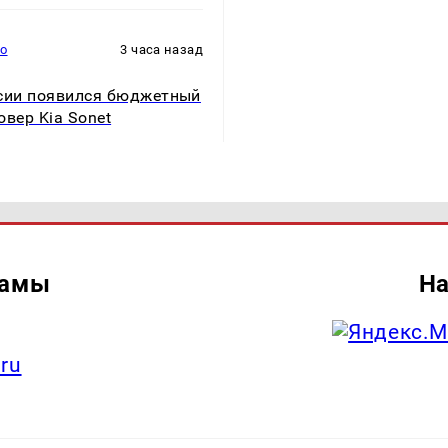
то
3 часа назад
сии появился бюджетный
овер Kia Sonet
ламы
На
.ru