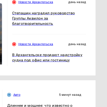
Новости Архангельска
день назад
Степашин наградил руководство
Группы Аквилон за
благотворительность
Новости Архангельска
день назад
СМИ: В Химках на
полицейскую
В магазинах России
В Архангельске продают надстройку
машину напали и
ажиотаж из-за этого
подожгли.
судна под офис или гостиницу
продукта: что купить?
Авто
5 минут назад
Длиннее и мощнее: что известно о