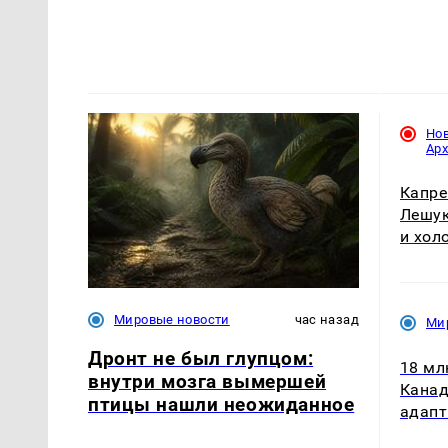
Но
Ар
Капре
Лешук
и хол
Мировые новости
час назад
Ми
Дронт не был глупцом:
18 мл
внутри мозга вымершей
Канад
птицы нашли неожиданное
адапт