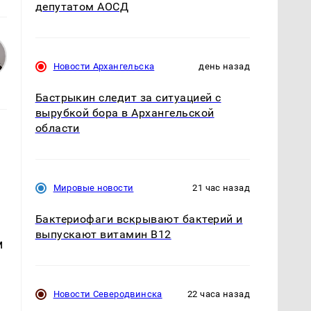
депутатом АОСД
Новости Архангельска
день назад
Бастрыкин следит за ситуацией с
вырубкой бора в Архангельской
области
Мировые новости
21 час назад
Бактериофаги вскрывают бактерий и
а
выпускают витамин B12
м
Новости Северодвинска
22 часа назад