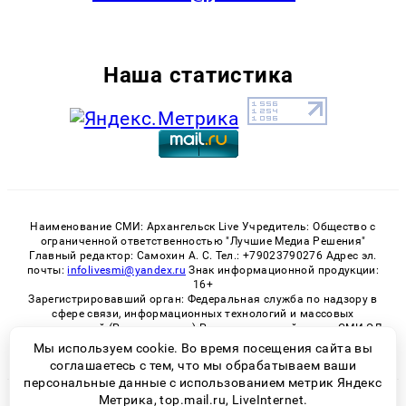
Наша статистика
Наименование СМИ: Архангельск Live Учредитель: Общество с
ограниченной ответственностью "Лучшие Медиа Решения"
Главный редактор: Самохин А. С. Тел.: +79023790276 Адрес эл.
почты:
infolivesmi@yandex.ru
Знак информационной продукции:
16+
Зарегистрировавший орган: Федеральная служба по надзору в
сфере связи, информационных технологий и массовых
коммуникаций (Роскомнадзор) Регистрационный номер СМИ ЭЛ
№ ФС 77 - 82533 от 21.01.2022
Мы используем cookie. Во время посещения сайта вы
соглашаетесь с тем, что мы обрабатываем ваши
персональные данные с использованием метрик Яндекс
Метрика, top.mail.ru, LiveInternet.
© 2026 «Архангельск Live» | Все права защищены