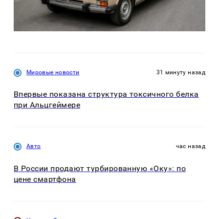
Мировые новости
31 минуту назад
Впервые показана структура токсичного белка
при Альцгеймере
Авто
час назад
В России продают турбированную «Оку»: по
цене смартфона