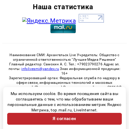
Наша статистика
Наименование СМИ: Архангельск Live Учредитель: Общество с
ограниченной ответственностью "Лучшие Медиа Решения"
Главный редактор: Самохин А. С. Тел.: +79023790276 Адрес эл.
почты:
infolivesmi@yandex.ru
Знак информационной продукции:
16+
Зарегистрировавший орган: Федеральная служба по надзору в
сфере связи, информационных технологий и массовых
коммуникаций (Роскомнадзор) Регистрационный номер СМИ ЭЛ
№ ФС 77 - 82533 от 21.01.2022
Мы используем cookie. Во время посещения сайта вы
соглашаетесь с тем, что мы обрабатываем ваши
персональные данные с использованием метрик Яндекс
Метрика, top.mail.ru, LiveInternet.
© 2026 «Архангельск Live» | Все права защищены
Я согласен
Возрастная категория сайта 16+
Политика конфиденциальности