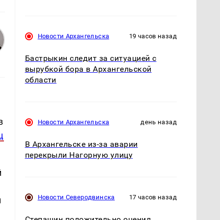
Новости Архангельска
19 часов назад
Бастрыкин следит за ситуацией с
вырубкой бора в Архангельской
области
в
Новости Архангельска
день назад
ц
В Архангельске из-за аварии
перекрыли Нагорную улицу
й
Новости Северодвинска
17 часов назад
и
Степашин положительно оценил