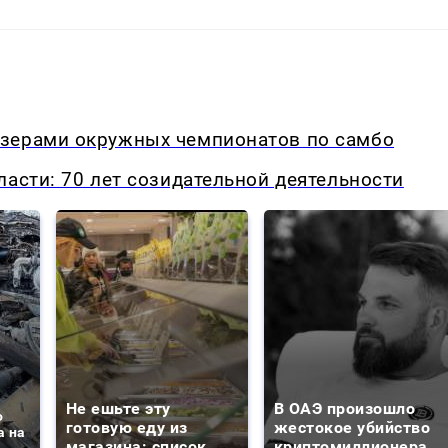
изерами окружных чемпионатов по самбо
ласти: 70 лет созидательной деятельности
Не ешьте эту
В ОАЭ произошло
о
готовую еду из
жестокое убийство
а на
магазина: список
криптомиллионера