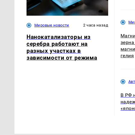
Ми
Мировые новости
2 часа назад
Магни
Нанокатализаторы из
зерна
серебра работают на
магни
разных участках в
гелия
зависимости от режима
Ав
В РФ 
надеж
«япон