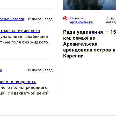
Новости
7 час
ровые новости
12 часов назад
Архангельска
назад
т меньше рисового
Ради уединения — 1
 улавливает слабейшие
км: семья из
тные поля без жидкого
Архангельска
арендовала остров в
Карелии
то
13 часов назад
начали продавать
ного полноприводного
ца» с адекватной ценой