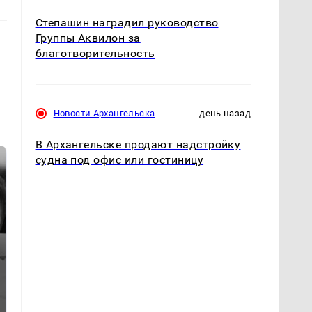
Степашин наградил руководство
Группы Аквилон за
благотворительность
Новости Архангельска
день назад
В Архангельске продают надстройку
судна под офис или гостиницу
Таких событий не
Все новости по
было с 1945: чего
падению вертолета на
ждать всем нам?