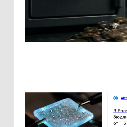
Ав
В Рос
бюдже
от 1,