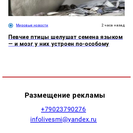
Мировые новости
2 часа назад
Певчие птицы шелушат семена языком
— и мозг у них устроен по-особому
Размещение рекламы
+79023790276
infolivesmi@yandex.ru