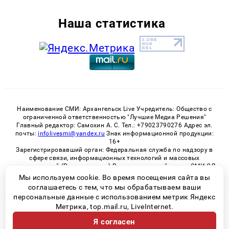
Наша статистика
Наименование СМИ: Архангельск Live Учредитель: Общество с
ограниченной ответственностью "Лучшие Медиа Решения"
Главный редактор: Самохин А. С. Тел.: +79023790276 Адрес эл.
почты:
infolivesmi@yandex.ru
Знак информационной продукции:
16+
Зарегистрировавший орган: Федеральная служба по надзору в
сфере связи, информационных технологий и массовых
коммуникаций (Роскомнадзор) Регистрационный номер СМИ ЭЛ
№ ФС 77 - 82533 от 21.01.2022
Мы используем cookie. Во время посещения сайта вы
соглашаетесь с тем, что мы обрабатываем ваши
персональные данные с использованием метрик Яндекс
Метрика, top.mail.ru, LiveInternet.
© 2026 «Архангельск Live» | Все права защищены
Я согласен
Возрастная категория сайта 16+