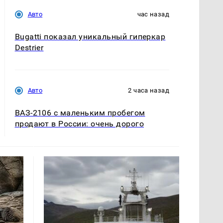
Авто
час назад
Bugatti показал уникальный гиперкар
Destrier
Авто
2 часа назад
ВАЗ-2106 с маленьким пробегом
продают в России: очень дорого