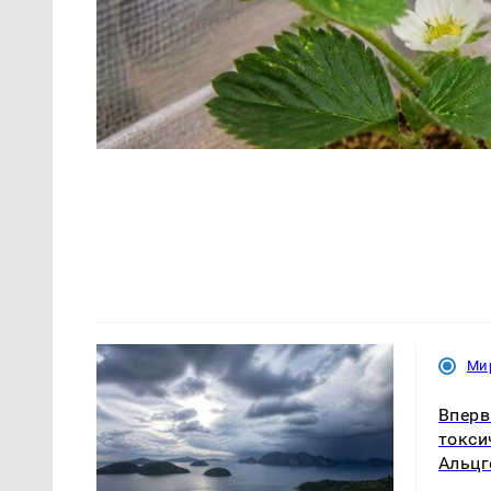
Ми
Вперв
токси
Альцг