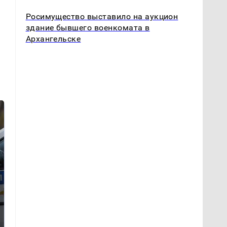
Росимущество выставило на аукцион
здание бывшего военкомата в
Архангельске
Где будет встреча
Такую зиму в России
президентов США и
никто не ждал: как
России: Европа?
так?!