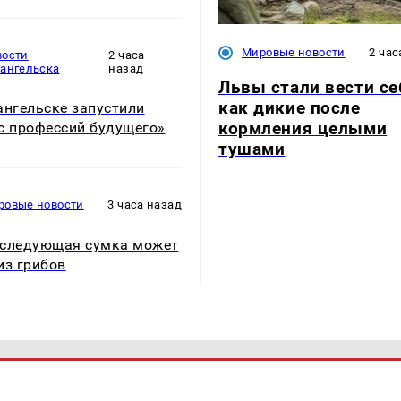
Мировые новости
2 час
вости
2 часа
хангельска
назад
Львы стали вести се
как дикие после
ангельске запустили
кормления целыми
с профессий будущего»
тушами
ровые новости
3 часа назад
следующая сумка может
из грибов