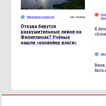
Но
Мировые новости
час назад
Ар
Откуда берутся
В Арх
разрушительные ливни на
«Атла
Филиппинах? Учёные
нашли «конвейер влаги»
Ми
Ваша 
быть 