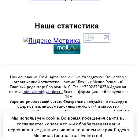
Наша статистика
Наименование СМИ: Архангельск Live Учредитель: Общество с
ограниченной ответственностью "Лучшие Медиа Решения"
Главный редактор: Самохин А. С. Тел.: +79023790276 Адрес эл.
почты:
infolivesmi@yandex.ru
Знак информационной продукции:
16+
Зарегистрировавший орган: Федеральная служба по надзору в
сфере связи, информационных технологий и массовых
коммуникаций (Роскомнадзор) Регистрационный номер СМИ ЭЛ
№ ФС 77 - 82533 от 21.01.2022
Мы используем cookie. Во время посещения сайта вы
соглашаетесь с тем, что мы обрабатываем ваши
персональные данные с использованием метрик Яндекс
Метрика, top.mail.ru, LiveInternet.
© 2026 «Архангельск Live» | Все права защищены