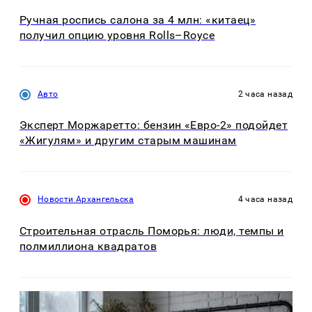
Ручная роспись салона за 4 млн: «китаец»
получил опцию уровня Rolls–Royce
Авто
2 часа назад
Эксперт Моржаретто: бензин «Евро-2» подойдет
«Жигулям» и другим старым машинам
Новости Архангельска
4 часа назад
Строительная отрасль Поморья: люди, темпы и
полмиллиона квадратов