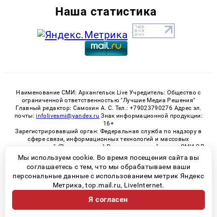
Наша статистика
Наименование СМИ: Архангельск Live Учредитель: Общество с
ограниченной ответственностью "Лучшие Медиа Решения"
Главный редактор: Самохин А. С. Тел.: +79023790276 Адрес эл.
почты:
infolivesmi@yandex.ru
Знак информационной продукции:
16+
Зарегистрировавший орган: Федеральная служба по надзору в
сфере связи, информационных технологий и массовых
коммуникаций (Роскомнадзор) Регистрационный номер СМИ ЭЛ
№ ФС 77 - 82533 от 21.01.2022
Мы используем cookie. Во время посещения сайта вы
соглашаетесь с тем, что мы обрабатываем ваши
персональные данные с использованием метрик Яндекс
Метрика, top.mail.ru, LiveInternet.
© 2026 «Архангельск Live» | Все права защищены
Я согласен
Возрастная категория сайта 16+
Политика конфиденциальности