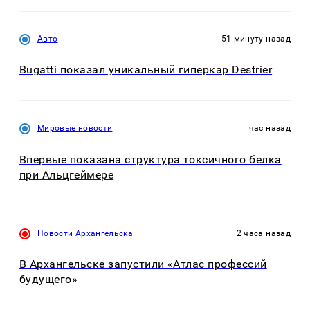
Авто
51 минуту назад
Bugatti показал уникальный гиперкар Destrier
Мировые новости
час назад
Впервые показана структура токсичного белка
при Альцгеймере
Новости Архангельска
2 часа назад
В Архангельске запустили «Атлас профессий
будущего»