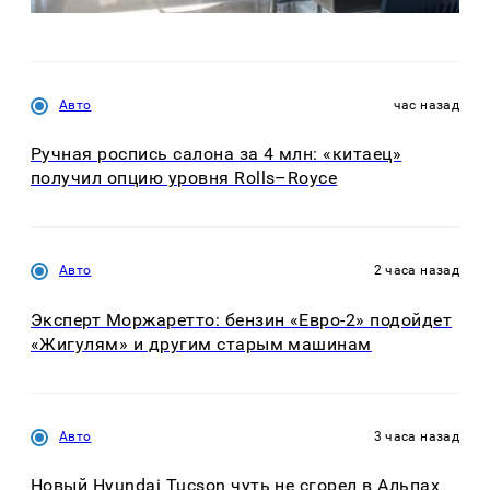
Авто
час назад
Ручная роспись салона за 4 млн: «китаец»
получил опцию уровня Rolls–Royce
Авто
2 часа назад
Эксперт Моржаретто: бензин «Евро-2» подойдет
«Жигулям» и другим старым машинам
Авто
3 часа назад
Новый Hyundai Tucson чуть не сгорел в Альпах