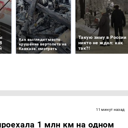
ы
Такую зиму в России
Как выглядит место
8
никто не ждал: как
крушение вертолета на
й
так?!
Кавказе: смотреть
11 минут назад
 проехала 1 млн км на одном