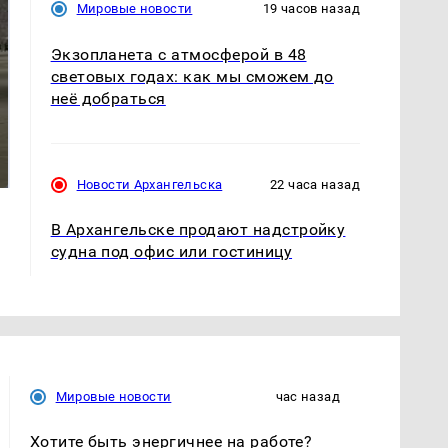
Мировые новости
19 часов назад
Экзопланета с атмосферой в 48
световых годах: как мы сможем до
неё добраться
Не ешьте эту
В ОАЭ произошло
готовую еду из
жестокое убийство
магазина: список
криптомиллионера
Новости Архангельска
22 часа назад
В Архангельске продают надстройку
судна под офис или гостиницу
Мировые новости
час назад
Хотите быть энергичнее на работе?