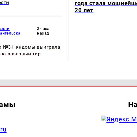
ости
года стала мощнейш
20 лет
вости
3 часа
хангельска
назад
а №3 Няндомы выиграла
 на лазерный тир
ламы
На
.ru