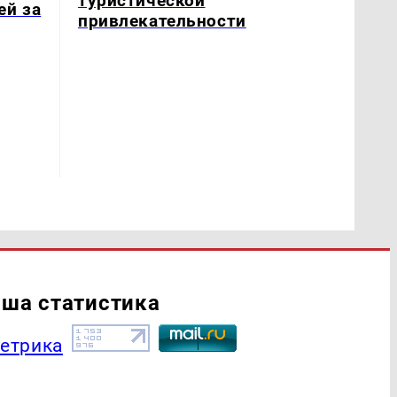
туристической
ей за
привлекательности
ша статистика