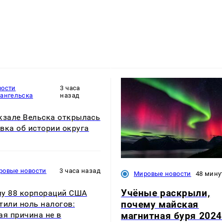
вости
3 часа
хангельска
назад
кзале Вельска открылась
вка об истории округа
ровые новости
3 часа назад
Мировые новости
48 мину
Учёные раскрыли,
у 88 корпораций США
почему майская
тили ноль налогов:
магнитная буря 2024
ая причина не в