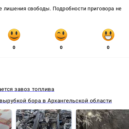
е лишения свободы. Подробности приговора не
0
0
0
ется завоз топлива
 вырубкой бора в Архангельской области