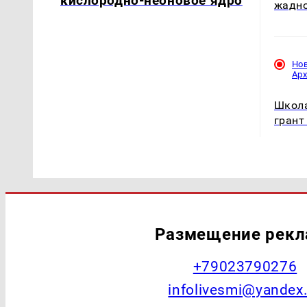
кислородно-неоновое ядро
жадн
Но
Ар
Школ
грант
Размещение рек
+79023790276
infolivesmi@yandex