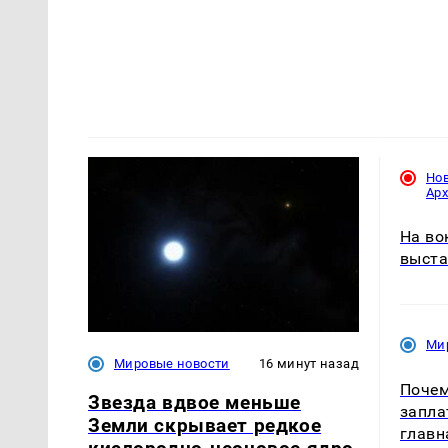
Но
Ар
На во
выста
Ми
Мировые новости
16 минут назад
Почем
Звезда вдвое меньше
запла
Земли скрывает редкое
главн