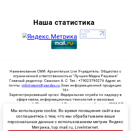
Наша статистика
Наименование СМИ: Архангельск Live Учредитель: Общество с
ограниченной ответственностью "Лучшие Медиа Решения"
Главный редактор: Самохин А. С. Тел.: +79023790276 Адрес эл.
почты:
infolivesmi@yandex.ru
Знак информационной продукции:
16+
Зарегистрировавший орган: Федеральная служба по надзору в
сфере связи, информационных технологий и массовых
коммуникаций (Роскомнадзор) Регистрационный номер СМИ ЭЛ
№ ФС 77 - 82533 от 21.01.2022
Мы используем cookie. Во время посещения сайта вы
соглашаетесь с тем, что мы обрабатываем ваши
персональные данные с использованием метрик Яндекс
Метрика, top.mail.ru, LiveInternet.
© 2026 «Архангельск Live» | Все права защищены