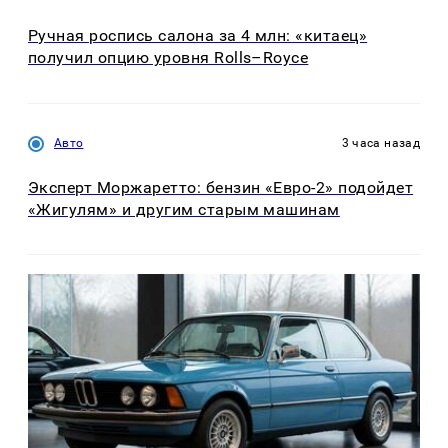
Ручная роспись салона за 4 млн: «китаец»
получил опцию уровня Rolls–Royce
Авто
3 часа назад
Эксперт Моржаретто: бензин «Евро-2» подойдет
«Жигулям» и другим старым машинам