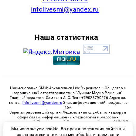
infolivesmi@yandex.ru
Наша статистика
Наименование СМИ: Архангельск Live Учредитель: Общество с
ограниченной ответственностью "Лучшие Медиа Решения"
Главный редактор: Самохин А. С. Тел.: +79023790276 Адрес эл.
почты:
infolivesmi@yandex.ru
Знак информационной продукции:
16+
Зарегистрировавший орган: Федеральная служба по надзору в
сфере связи, информационных технологий и массовых
коммуникаций (Роскомнадзор) Регистрационный номер СМИ ЭЛ
№ ФС 77 - 82533 от 21.01.2022
Мы используем cookie. Во время посещения сайта вы
соглашаетесь с тем, что мы обрабатываем ваши