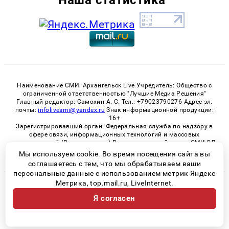
Наименование СМИ: Архангельск Live Учредитель: Общество с
ограниченной ответственностью "Лучшие Медиа Решения"
Главный редактор: Самохин А. С. Тел.: +79023790276 Адрес эл.
почты:
infolivesmi@yandex.ru
Знак информационной продукции:
16+
Зарегистрировавший орган: Федеральная служба по надзору в
сфере связи, информационных технологий и массовых
коммуникаций (Роскомнадзор) Регистрационный номер СМИ ЭЛ
№ ФС 77 - 82533 от 21.01.2022
Мы используем cookie. Во время посещения сайта вы
соглашаетесь с тем, что мы обрабатываем ваши
персональные данные с использованием метрик Яндекс
Метрика, top.mail.ru, LiveInternet.
© 2026 «Архангельск Live» | Все права защищены
Я согласен
Возрастная категория сайта 16+
Политика конфиденциальности