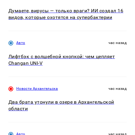
Думаете, вирусы — только враги? ИИ создал 16
видов, которые охотятся на супербактерии
Авто
час назад
Лифтбэк с волшебной кнопкой: чем цепляет
Changan UNI-V
Новости Архангельска
час назад
Два брата утонули в озере в Архангельской
области
Авто
час назад