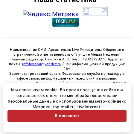
Наименование СМИ: Архангельск Live Учредитель: Общество с
ограниченной ответственностью "Лучшие Медиа Решения"
Главный редактор: Самохин А. С. Тел.: +79023790276 Адрес эл.
почты:
infolivesmi@yandex.ru
Знак информационной продукции:
16+
Зарегистрировавший орган: Федеральная служба по надзору в
сфере связи, информационных технологий и массовых
коммуникаций (Роскомнадзор) Регистрационный номер СМИ ЭЛ
№ ФС 77 - 82533 от 21.01.2022
Мы используем cookie. Во время посещения сайта вы
соглашаетесь с тем, что мы обрабатываем ваши
персональные данные с использованием метрик Яндекс
Метрика, top.mail.ru, LiveInternet.
© 2026 «Архангельск Live» | Все права защищены
Я согласен
Возрастная категория сайта 16+
Политика конфиденциальности