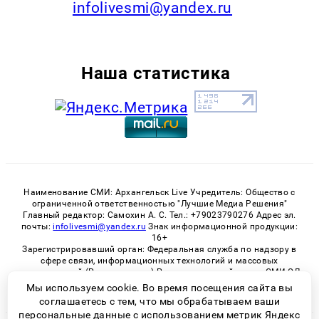
infolivesmi@yandex.ru
Наша статистика
Наименование СМИ: Архангельск Live Учредитель: Общество с
ограниченной ответственностью "Лучшие Медиа Решения"
Главный редактор: Самохин А. С. Тел.: +79023790276 Адрес эл.
почты:
infolivesmi@yandex.ru
Знак информационной продукции:
16+
Зарегистрировавший орган: Федеральная служба по надзору в
сфере связи, информационных технологий и массовых
коммуникаций (Роскомнадзор) Регистрационный номер СМИ ЭЛ
№ ФС 77 - 82533 от 21.01.2022
Мы используем cookie. Во время посещения сайта вы
соглашаетесь с тем, что мы обрабатываем ваши
персональные данные с использованием метрик Яндекс