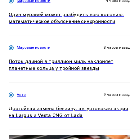
Мировые новости
4 часа назад
Один муравей может разбудить всю колонию:
математическое объяснение синхронности
Мировые новости
8 часов назад
Поток длиной в триллион миль наклоняет
планетные кольца у тройной звезды
Авто
9 часов назад
Достойная замена бензину: августовская акция
на Largus и Vesta CNG от Lada