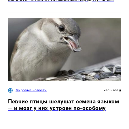
Мировые новости
час назад
Певчие птицы шелушат семена языком
— и мозг у них устроен по-особому