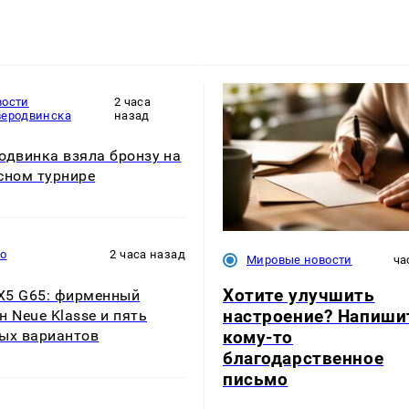
вости
2 часа
веродвинска
назад
одвинка взяла бронзу на
сном турнире
то
2 часа назад
Мировые новости
ча
Хотите улучшить
5 G65: фирменный
настроение? Напиши
н Neue Klasse и пять
кому-то
ых вариантов
благодарственное
письмо