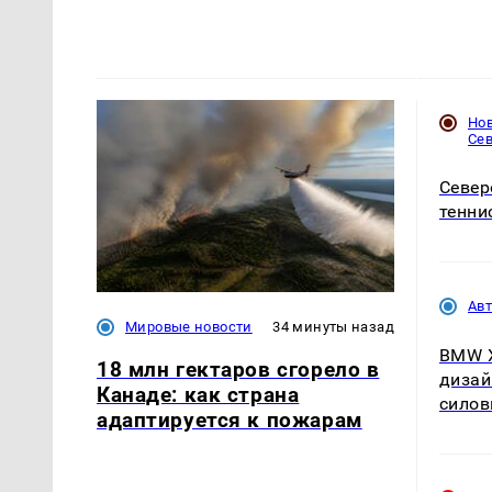
Но
Се
Север
тенни
Ав
Мировые новости
34 минуты назад
BMW X
18 млн гектаров сгорело в
дизай
Канаде: как страна
силов
адаптируется к пожарам