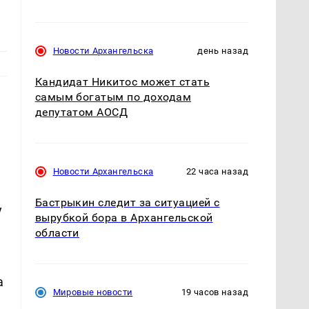
Новости Архангельска
день назад
Кандидат Никитос может стать
самым богатым по доходам
депутатом АОСД
Новости Архангельска
22 часа назад
Бастрыкин следит за ситуацией с
у
вырубкой бора в Архангельской
области
а
Мировые новости
19 часов назад