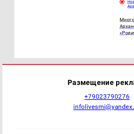
Но
Ар
Много
Архан
«Роди
Размещение рек
+79023790276
infolivesmi@yandex