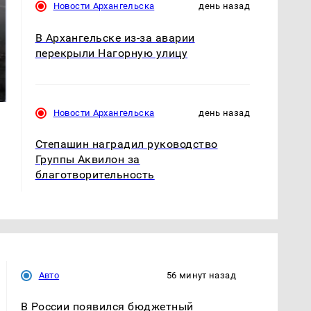
Новости Архангельска
день назад
В Архангельске из-за аварии
перекрыли Нагорную улицу
Где будет встреча
Такую зиму в России
президентов США и
никто не ждал: как
России: Европа?
так?!
Новости Архангельска
день назад
Степашин наградил руководство
Группы Аквилон за
благотворительность
Авто
56 минут назад
В России появился бюджетный