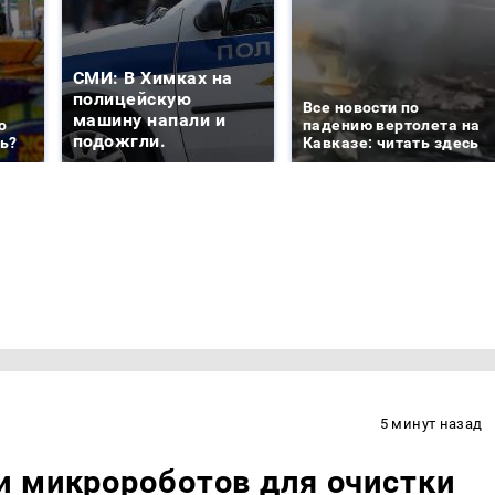
СМИ: В Химках на
полицейскую
Все новости по
машину напали и
о
падению вертолета на
подожгли.
ть?
Кавказе: читать здесь
5 минут назад
и микророботов для очистки