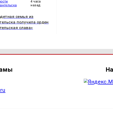
вости
4 часа
хангельска
назад
детная семья из
гельска получила орден
тельская слава»
ламы
На
.ru