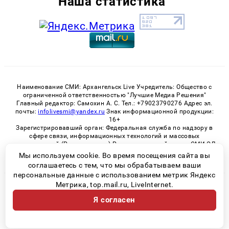
Наша статистика
Наименование СМИ: Архангельск Live Учредитель: Общество с
ограниченной ответственностью "Лучшие Медиа Решения"
Главный редактор: Самохин А. С. Тел.: +79023790276 Адрес эл.
почты:
infolivesmi@yandex.ru
Знак информационной продукции:
16+
Зарегистрировавший орган: Федеральная служба по надзору в
сфере связи, информационных технологий и массовых
коммуникаций (Роскомнадзор) Регистрационный номер СМИ ЭЛ
№ ФС 77 - 82533 от 21.01.2022
Мы используем cookie. Во время посещения сайта вы
соглашаетесь с тем, что мы обрабатываем ваши
персональные данные с использованием метрик Яндекс
Метрика, top.mail.ru, LiveInternet.
© 2026 «Архангельск Live» | Все права защищены
Я согласен
Возрастная категория сайта 16+
Политика конфиденциальности