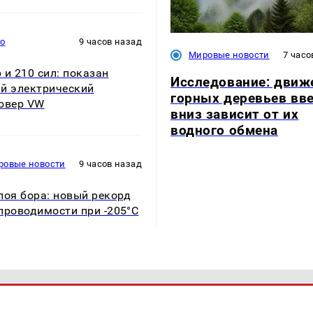
то
9 часов назад
Мировые новости
7 часо
 и 210 сил: показан
Исследование: движ
й электрический
горных деревьев вве
овер VW
вниз зависит от их
водного обмена
ровые новости
9 часов назад
лоя бора: новый рекорд
проводимости при -205°C