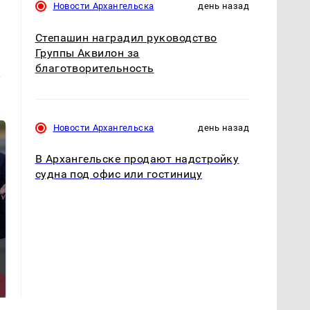
Новости Архангельска
день назад
Степашин наградил руководство
Группы Аквилон за
благотворительность
и
Новости Архангельска
день назад
В Архангельске продают надстройку
судна под офис или гостиницу
Такую зиму в России
На Урале из казны
никто не ждал: как
были украдены 18
так?!
миллионов рублей