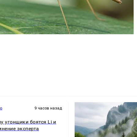
то
9 часов назад
у угонщики боятся Li и
мнение эксперта