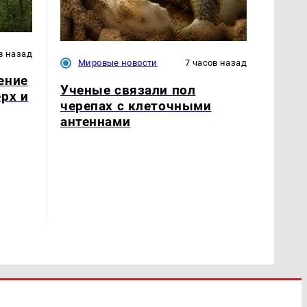
в назад
Мировые новости
7 часов назад
ение
Ученые связали пол
рх и
черепах с клеточными
антеннами