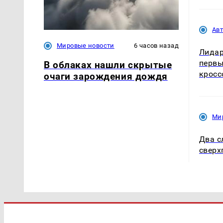
Ав
Мировые новости
6 часов назад
Лидар
первы
В облаках нашли скрытые
кросс
очаги зарождения дождя
Ми
Два с
сверх