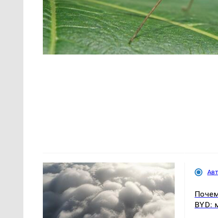
Ав
Почем
BYD: 