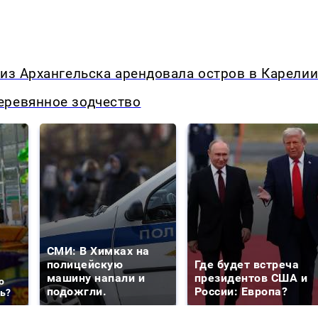
 из Архангельска арендовала остров в Карели
еревянное зодчество
СМИ: В Химках на
полицейскую
Где будет встреча
машину напали и
президентов США и
о
подожгли.
России: Европа?
ть?