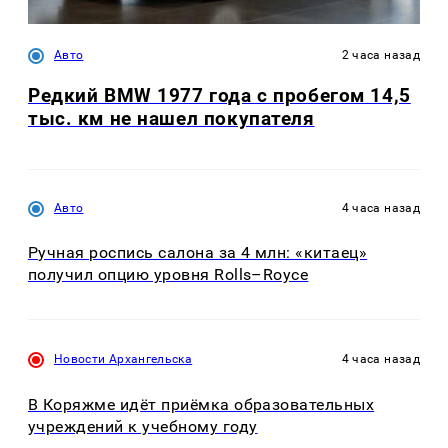
Авто
2 часа назад
Редкий BMW 1977 года с пробегом 14,5
тыс. км не нашел покупателя
Авто
4 часа назад
Ручная роспись салона за 4 млн: «китаец»
получил опцию уровня Rolls–Royce
Новости Архангельска
4 часа назад
В Коряжме идёт приёмка образовательных
учреждений к учебному году