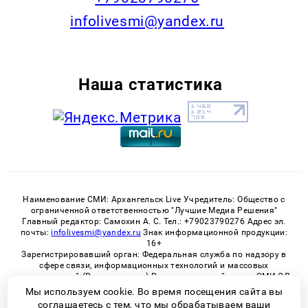
infolivesmi@yandex.ru
Наша статистика
Наименование СМИ: Архангельск Live Учредитель: Общество с
ограниченной ответственностью "Лучшие Медиа Решения"
Главный редактор: Самохин А. С. Тел.: +79023790276 Адрес эл.
почты:
infolivesmi@yandex.ru
Знак информационной продукции:
16+
Зарегистрировавший орган: Федеральная служба по надзору в
сфере связи, информационных технологий и массовых
коммуникаций (Роскомнадзор) Регистрационный номер СМИ ЭЛ
№ ФС 77 - 82533 от 21.01.2022
Мы используем cookie. Во время посещения сайта вы
соглашаетесь с тем, что мы обрабатываем ваши