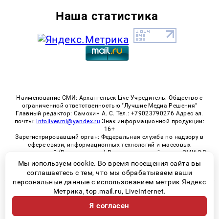
Наша статистика
Наименование СМИ: Архангельск Live Учредитель: Общество с
ограниченной ответственностью "Лучшие Медиа Решения"
Главный редактор: Самохин А. С. Тел.: +79023790276 Адрес эл.
почты:
infolivesmi@yandex.ru
Знак информационной продукции:
16+
Зарегистрировавший орган: Федеральная служба по надзору в
сфере связи, информационных технологий и массовых
коммуникаций (Роскомнадзор) Регистрационный номер СМИ ЭЛ
№ ФС 77 - 82533 от 21.01.2022
Мы используем cookie. Во время посещения сайта вы
соглашаетесь с тем, что мы обрабатываем ваши
персональные данные с использованием метрик Яндекс
Метрика, top.mail.ru, LiveInternet.
© 2026 «Архангельск Live» | Все права защищены
Я согласен
Возрастная категория сайта 16+
Политика конфиденциальности