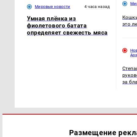
Ми
Мировые новости
4 часа назад
Кошки
Умная плёнка из
это л
фиолетового батата
определяет свежесть мяса
Но
Ар
Степа
руков
за бл
Размещение рек