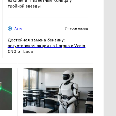
наклоняет планетные кольца у
тройной звезды
Авто
7 часов назад
Достойная замена бензину:
августовская акция на Largus и Vesta
CNG от Lada