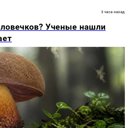
3 часа назад
еловечков? Ученые нашли
ает