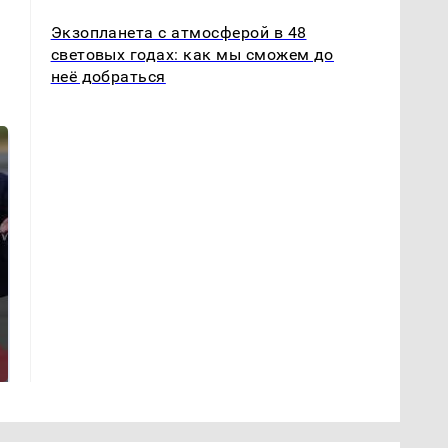
Экзопланета с атмосферой в 48
световых годах: как мы сможем до
неё добраться
Такую зиму в России
Как выглядит место
никто не ждал: как
крушение вертолета на
так?!
Кавказе: смотреть