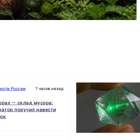
вости России
7 часов назад
орах — склад мусора:
натор поручил навести
док