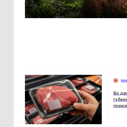
Но
Во дв
губер
поря