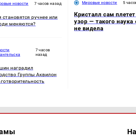
Мировые новости
5 часо
ровые новости
7 часов назад
Кристалл сам плетет
 становятся ручнее или
узор — такого наука
юди меняются?
не видела
вости
7 часов
хангельска
назад
шин наградил
одство Группы Аквилон
аготворительность
ламы
На