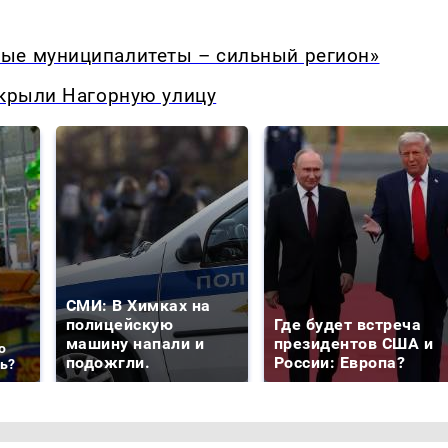
ые муниципалитеты – сильный регион»
екрыли Нагорную улицу
СМИ: В Химках на
полицейскую
Где будет встреча
машину напали и
президентов США и
о
подожгли.
России: Европа?
ть?