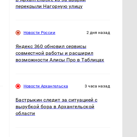
перекрыли Нагорную улицу
Новости России
2 дня назад
Яндекс 360 обновил сервисы
совместной работы и расширил
возможности Алисы Про в Таблицах
Новости Архангельска
3 часа назад
Бастрыкин следит за ситуацией с
вырубкой бора в Архангельской
области