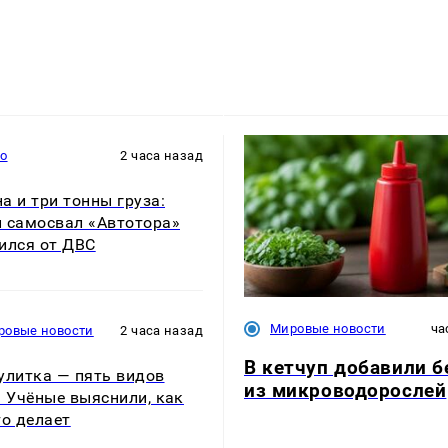
то
2 часа назад
а и три тонны груза:
 самосвал «Автотора»
ился от ДВС
Мировые новости
ча
ровые новости
2 часа назад
В кетчуп добавили б
улитка — пять видов
из микроводорослей
. Учёные выяснили, как
то делает