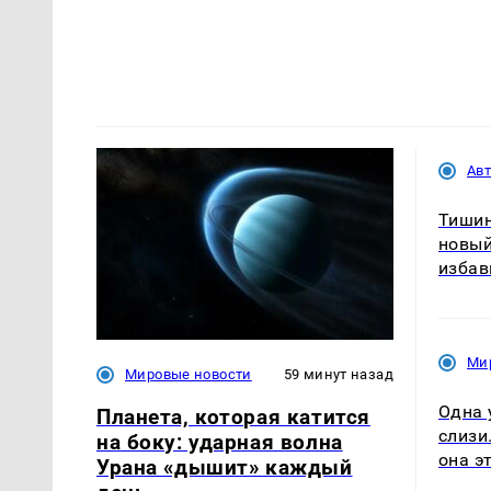
Ав
Тишин
новый
избав
Ми
Мировые новости
59 минут назад
Одна 
Планета, которая катится
слизи
на боку: ударная волна
она э
Урана «дышит» каждый