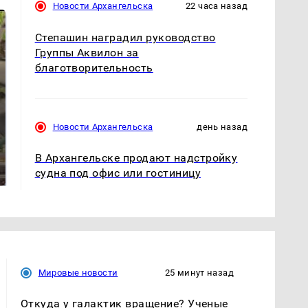
Новости Архангельска
22 часа назад
Степашин наградил руководство
Группы Аквилон за
благотворительность
Новости Архангельска
день назад
В ОАЭ произошло
Все новости по
В Архангельске продают надстройку
жестокое убийство
падению вертолета на
криптомиллионера
судна под офис или гостиницу
Кавказе: читать здесь
Мировые новости
25 минут назад
Откуда у галактик вращение? Ученые