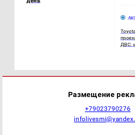
день
Ав
Toyot
проех
ДВС: 
Размещение рек
+79023790276
infolivesmi@yandex