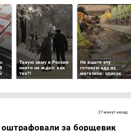
ы
Такую зиму в России
Не ешьте эту
8
никто не ждал: как
готовую еду из
й
так?!
магазина: список
27 минут назад
 оштрафовали за борщевик