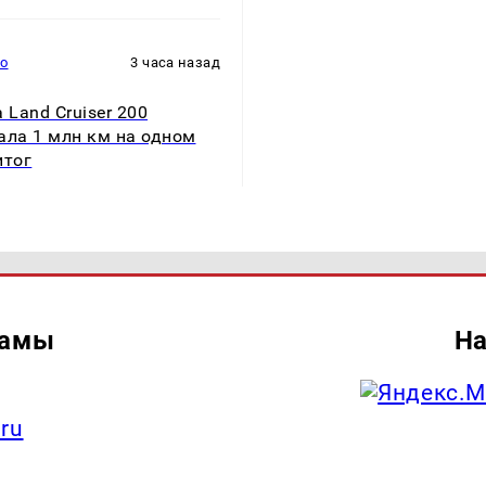
то
3 часа назад
a Land Cruiser 200
ала 1 млн км на одном
итог
ламы
На
.ru