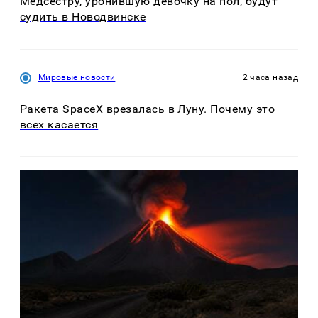
Медсестру, уронившую девочку на пол, будут
судить в Новодвинске
Мировые новости
2 часа назад
Ракета SpaceX врезалась в Луну. Почему это
всех касается