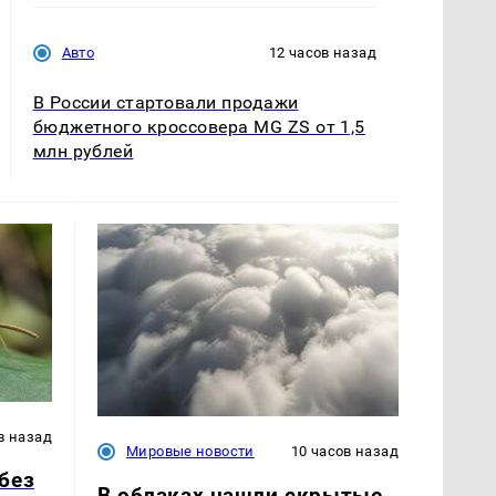
Авто
12 часов назад
В России стартовали продажи
бюджетного кроссовера MG ZS от 1,5
млн рублей
в назад
Мировые новости
10 часов назад
без
В облаках нашли скрытые