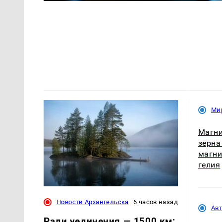
Ми
Магни
зерна
магни
гелия
Новости Архангельска
6 часов назад
Ав
Ради уединения — 1500 км: