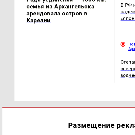
В РФ 
семья из Архангельска
надеж
арендовала остров в
«япон
Карелии
Но
Ар
Степа
север
зодче
Размещение рек