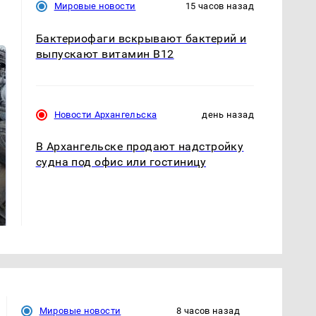
Мировые новости
15 часов назад
Бактериофаги вскрывают бактерий и
выпускают витамин B12
Новости Архангельска
день назад
В Архангельске продают надстройку
судна под офис или гостиницу
Не ешьте эту
В ОАЭ произошло
готовую еду из
жестокое убийство
магазина: список
криптомиллионера
Мировые новости
8 часов назад