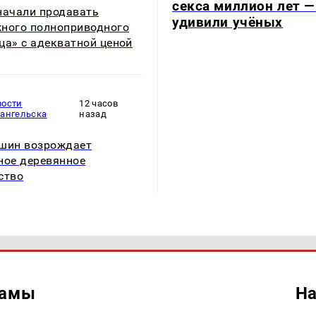
секса миллион лет —
начали продавать
удивили учёных
ного полноприводного
ца» с адекватной ценой
вости
12 часов
хангельска
назад
шин возрождает
ное деревянное
ство
ламы
На