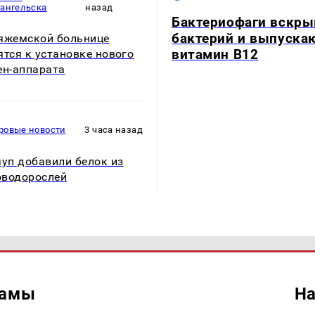
хангельска
назад
Бактериофаги вскр
бактерий и выпуска
яжемской больнице
витамин B12
ятся к установке нового
ен-аппарата
ровые новости
3 часа назад
чуп добавили белок из
водорослей
ламы
На