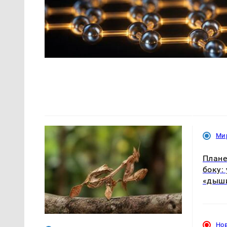
Ми
Плане
боку:
«дыши
Но