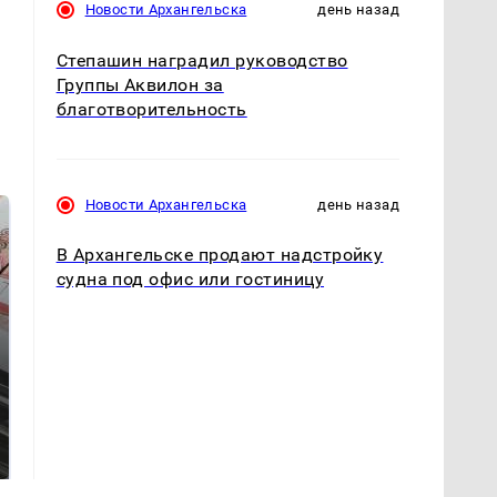
Новости Архангельска
день назад
Степашин наградил руководство
Группы Аквилон за
благотворительность
Новости Архангельска
день назад
В Архангельске продают надстройку
судна под офис или гостиницу
Не ешьте эту
Как выглядит место
готовую еду из
крушение вертолета на
магазина: список
Кавказе: смотреть