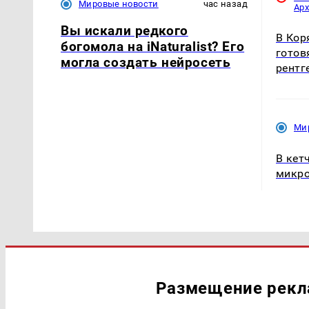
Мировые новости
час назад
Ар
Вы искали редкого
В Кор
богомола на iNaturalist? Его
готов
могла создать нейросеть
рентг
Ми
В кет
микро
Размещение рек