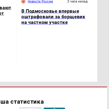
Новости России
2 часа назад
ывают
В Подмосковье впервые
ют
оштрафовали за борщевик
на частном участке
ша статистика