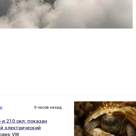
то
9 часов назад
 и 210 сил: показан
й электрический
овер VW