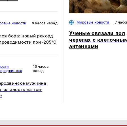
Мировые новости
7 часо
ровые новости
9 часов назад
Ученые связали пол
лоя бора: новый рекорд
черепах с клеточны
проводимости при -205°C
антеннами
вости
10 часов
веродвинска
назад
еродвинске мужчина
тил злость на той-
е