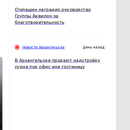
Степашин наградил руководство
Группы Аквилон за
благотворительность
и
Новости Архангельска
день назад
В Архангельске продают надстройку
судна под офис или гостиницу
Таких событий не
В магазинах России
было с 1945: чего
ажиотаж из-за этого
ждать всем нам?
продукта: что купить?