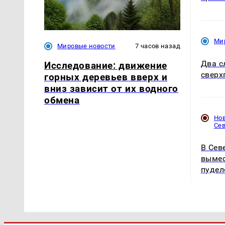
Ми
Мировые новости
7 часов назад
Два с
Исследование: движение
сверх
горных деревьев вверх и
вниз зависит от их водного
обмена
Но
Се
В Сев
вымес
пудел