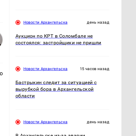
Новости Архангельска
день назад
Аукцион по КРТ в Соломбале не
состоялся: застройщики не пришли
Новости Архангельска
15 часов назад
о
Бастрыкин следит за ситуацией с
вырубкой бора в Архангельской
области
Новости Архангельска
день назад
В Архангельске из-за аварии