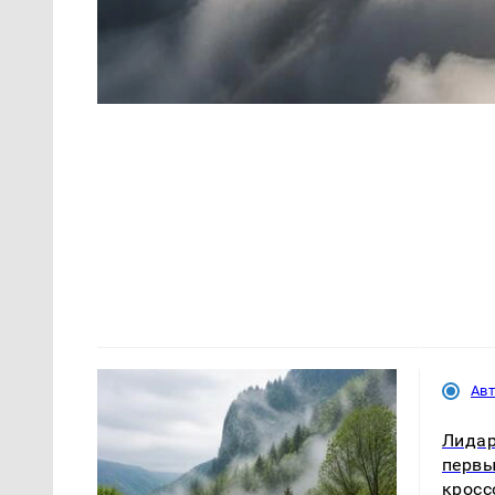
Ав
Лидар
первы
кросс