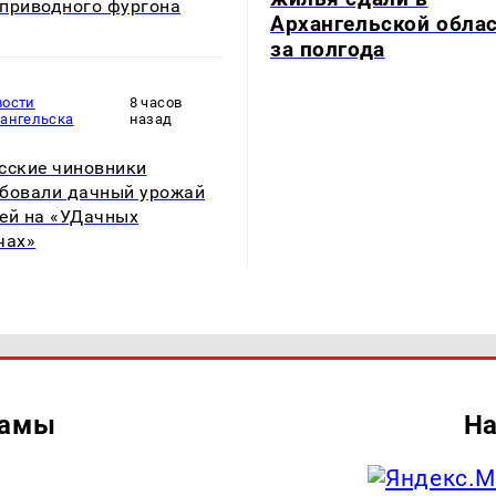
приводного фургона
Архангельской обла
за полгода
вости
8 часов
хангельска
назад
сские чиновники
бовали дачный урожай
ей на «УДачных
чах»
ламы
На