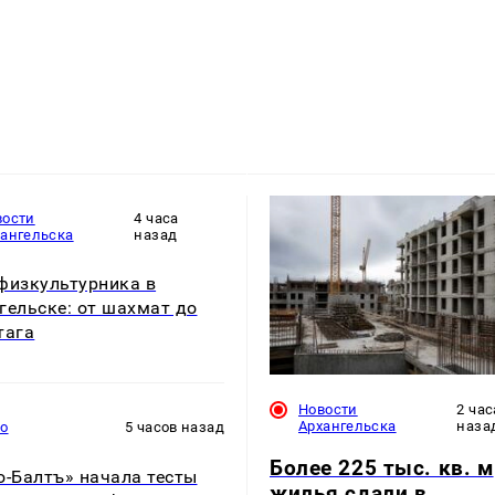
вости
4 часа
хангельска
назад
физкультурника в
гельске: от шахмат до
тага
Новости
2 час
Архангельска
наза
то
5 часов назад
Более 225 тыс. кв. м
о-Балтъ» начала тесты
жилья сдали в