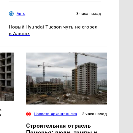
Авто
3 часа назад
Новый Hyundai Tucson чуть не сгорел
в Альпах
а
Новости Архангельска
3 часа назад
д
Строительная отрасль
Поморья: люди, темпы и