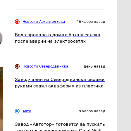
Новости Архангельска
16 часов назад
Вода пропала в домах Архангельска
после аварии на электросетях
Новости Северодвинска
день назад
Заводчанин из Северодвинска своими
руками спаял акваферму из пластика
Авто
19 часов назад
Завод «Автотор» готовится выпускать
три рамных внедорожника Great Wall