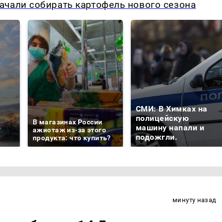
ачали собирать картофель нового сезона
СМИ: В Химках на
е
полицейскую
В магазинах России
о
машину напали и
ажиотаж из-за этого
подожгли.
продукта: что купить?
минуту назад