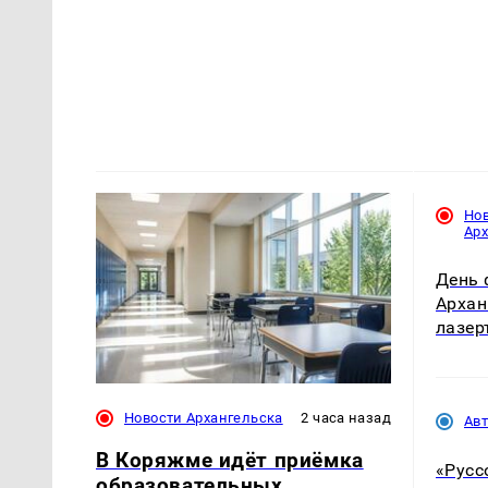
Но
Ар
День 
Архан
лазер
Новости Архангельска
2 часа назад
Ав
В Коряжме идёт приёмка
«Русс
образовательных