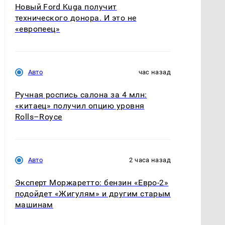
Новый Ford Kuga получит
технического донора. И это не
«европеец»
Авто
час назад
Ручная роспись салона за 4 млн:
«китаец» получил опцию уровня
Rolls–Royce
Авто
2 часа назад
Эксперт Моржаретто: бензин «Евро-2»
подойдет «Жигулям» и другим старым
машинам