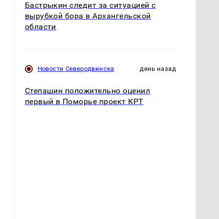
Бастрыкин следит за ситуацией с
вырубкой бора в Архангельской
области
Новости Северодвинска
день назад
Степашин положительно оценил
первый в Поморье проект КРТ