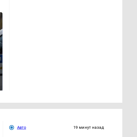
Где будет встреча
Такую зиму в России
президентов США и
никто не ждал: как
России: Европа?
так?!
Авто
19 минут назад