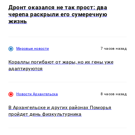
Дронт оказался не так прост: два
черепа раскрыли его сумеречную
жизнь
Мировые новости
7 часов назад
Кораллы погибают от жары, но их гены уже
адаптируются
Новости Архангельска
8 часов назад
В Архангельске и других районах Поморья
пройдет день физкультурника