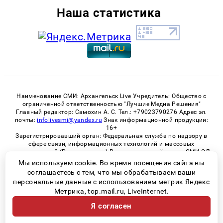
Наша статистика
Наименование СМИ: Архангельск Live Учредитель: Общество с
ограниченной ответственностью "Лучшие Медиа Решения"
Главный редактор: Самохин А. С. Тел.: +79023790276 Адрес эл.
почты:
infolivesmi@yandex.ru
Знак информационной продукции:
16+
Зарегистрировавший орган: Федеральная служба по надзору в
сфере связи, информационных технологий и массовых
коммуникаций (Роскомнадзор) Регистрационный номер СМИ ЭЛ
№ ФС 77 - 82533 от 21.01.2022
Мы используем cookie. Во время посещения сайта вы
соглашаетесь с тем, что мы обрабатываем ваши
персональные данные с использованием метрик Яндекс
Метрика, top.mail.ru, LiveInternet.
© 2026 «Архангельск Live» | Все права защищены
Я согласен
Возрастная категория сайта 16+
Политика конфиденциальности