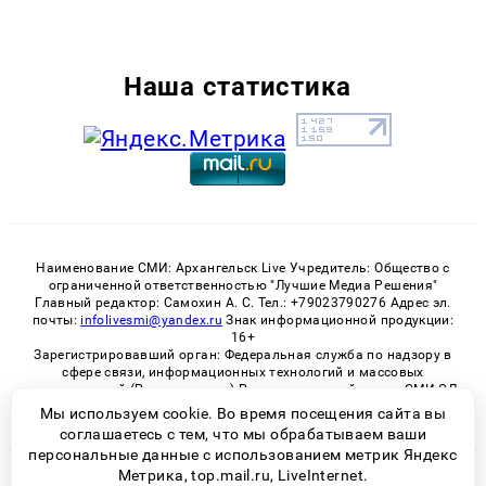
Наша статистика
Наименование СМИ: Архангельск Live Учредитель: Общество с
ограниченной ответственностью "Лучшие Медиа Решения"
Главный редактор: Самохин А. С. Тел.: +79023790276 Адрес эл.
почты:
infolivesmi@yandex.ru
Знак информационной продукции:
16+
Зарегистрировавший орган: Федеральная служба по надзору в
сфере связи, информационных технологий и массовых
коммуникаций (Роскомнадзор) Регистрационный номер СМИ ЭЛ
№ ФС 77 - 82533 от 21.01.2022
Мы используем cookie. Во время посещения сайта вы
соглашаетесь с тем, что мы обрабатываем ваши
персональные данные с использованием метрик Яндекс
Метрика, top.mail.ru, LiveInternet.
© 2026 «Архангельск Live» | Все права защищены