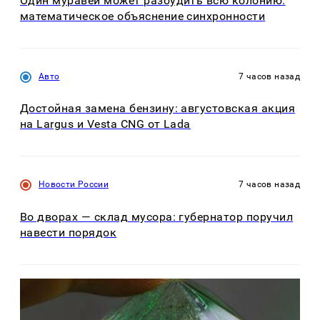
Один муравей может разбудить всю колонию:
математическое объяснение синхронности
Авто
7 часов назад
Достойная замена бензину: августовская акция
на Largus и Vesta CNG от Lada
Новости России
7 часов назад
Во дворах — склад мусора: губернатор поручил
навести порядок