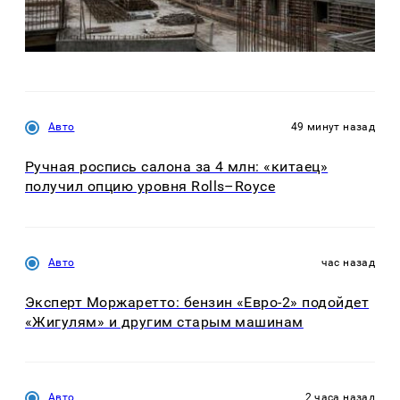
Авто
49 минут назад
Ручная роспись салона за 4 млн: «китаец»
получил опцию уровня Rolls–Royce
Авто
час назад
Эксперт Моржаретто: бензин «Евро-2» подойдет
«Жигулям» и другим старым машинам
Авто
2 часа назад