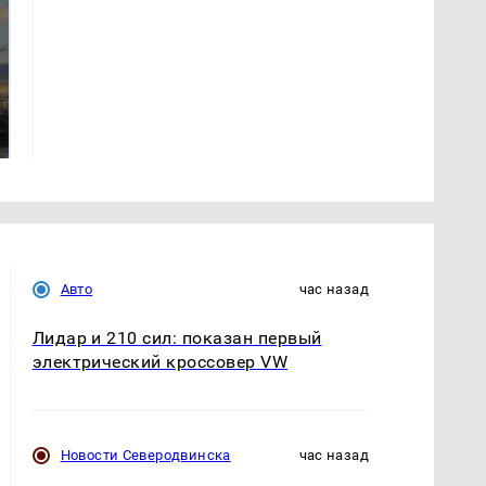
СМИ: В Химках на
полицейскую
В магазинах России
машину напали и
ажиотаж из-за этого
подожгли.
продукта: что купить?
Авто
час назад
Лидар и 210 сил: показан первый
электрический кроссовер VW
Новости Северодвинска
час назад