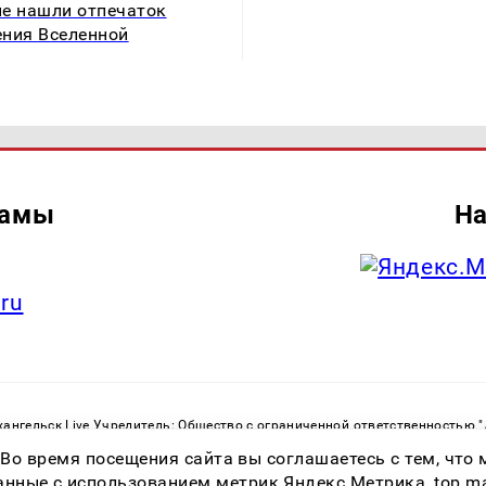
е нашли отпечаток
ния Вселенной
ламы
На
.ru
ангельск Live Учредитель: Общество с ограниченной ответственностью 
. С. Тел.: +79023790276 Адрес эл. почты:
infolivesmi@yandex.ru
Знак инф
 Во время посещения сайта вы соглашаетесь с тем, чт
ру в сфере связи, информационных технологий и массовых коммуникаций
82533 от 21.01.2022
ные с использованием метрик Яндекс Метрика, top.mail.