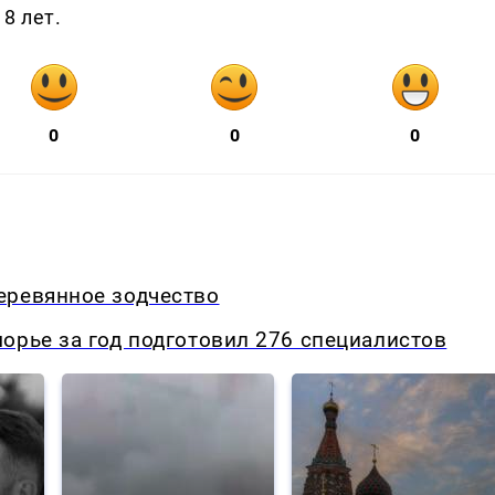
8 лет.
0
0
0
еревянное зодчество
орье за год подготовил 276 специалистов