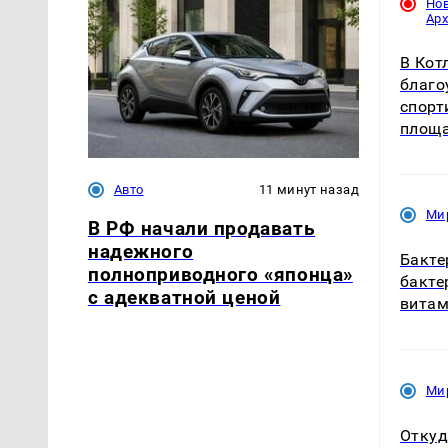
Но
Ар
В Кот
благо
спорт
площ
Авто
11 минут назад
Ми
В РФ начали продавать
надежного
Бакте
полноприводного «японца»
бакте
с адекватной ценой
витам
Ми
Откуд