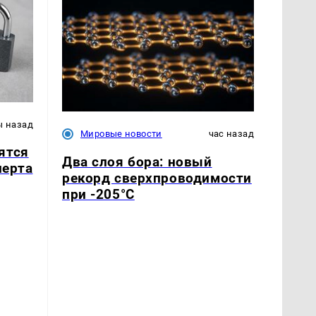
ы назад
Мировые новости
час назад
ятся
Два слоя бора: новый
перта
рекорд сверхпроводимости
при -205°C