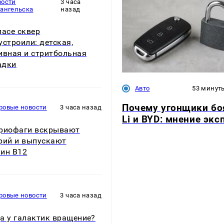
вости
3 часа
хангельска
назад
ласе сквер
устроили: детская,
ивная и стритбольная
адки
Авто
53 минут
Почему угонщики бо
ровые новости
3 часа назад
Li и BYD: мнение экс
риофаги вскрывают
рий и выпускают
ин B12
ровые новости
3 часа назад
а у галактик вращение?