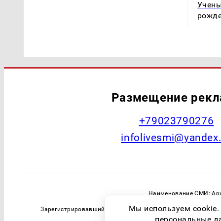
Учены
рожде
Размещение рек
+79023790276
infolivesmi@yandex
Наименование СМИ: Арх
Главный редактор: Самохин А
Мы используем cookie.
Зарегистрировавший орган: Федеральная служба по надзо
персональные дан