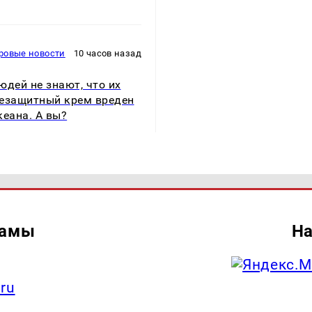
ровые новости
10 часов назад
юдей не знают, что их
езащитный крем вреден
кеана. А вы?
ламы
На
.ru