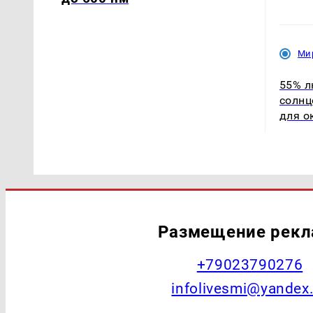
Ми
55% л
солнц
для о
Размещение рек
+79023790276
infolivesmi@yandex