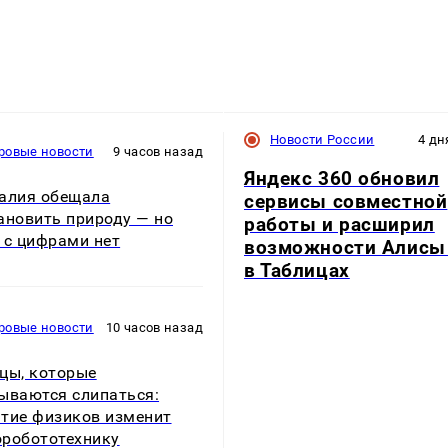
Новости России
4 дн
ровые новости
9 часов назад
Яндекс 360 обновил
алия обещала
сервисы совместной
ановить природу — но
работы и расширил
 с цифрами нет
возможности Алисы
в Таблицах
ровые новости
10 часов назад
цы, которые
ываются слипаться:
тие физиков изменит
робототехнику