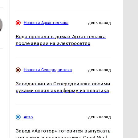
Новости Архангельска
день назад
Вода пропала в домах Архангельска
после аварии на электросетях
Новости Северодвинска
день назад
Заводчанин из Северодвинска своими
руками спаял акваферму из пластика
Авто
день назад
Завод «Автотор» готовится выпускать
три рамных внедорожника Great Wall