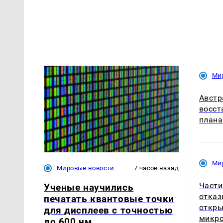
Ми
Австр
восст
плана
Ми
Мировые новости
7 часов назад
Части
Ученые научились
отказ
печатать квантовые точки
откры
для дисплеев с точностью
микро
до 600 нм