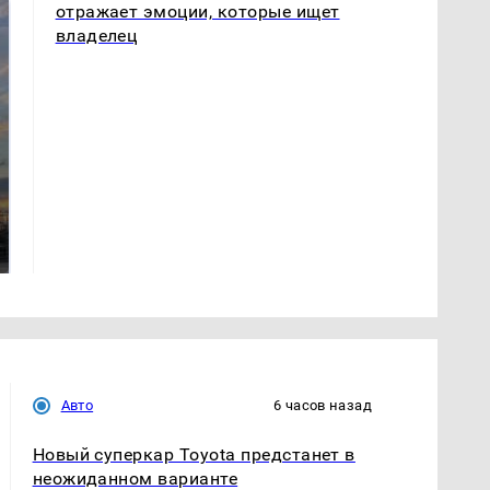
отражает эмоции, которые ищет
владелец
СМИ: В Химках на
полицейскую
В магазинах России
машину напали и
ажиотаж из-за этого
подожгли.
продукта: что купить?
Авто
6 часов назад
Новый суперкар Toyota предстанет в
неожиданном варианте