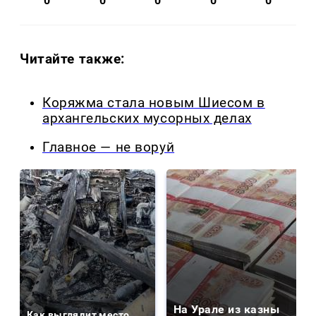
0
0
0
0
0
Читайте также:
Коряжма стала новым Шиесом в
архангельских мусорных делах
Главное — не воруй
На Урале из казны
Как выглядит место