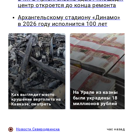
центр откроется до конца ремонта
Архангельскому стадиону «Динамо»
в 2026 году исполнится 100 лет
На Урале из казны
Как выглядит место
были украдены 18
крушение вертолета на
миллионов рублей
Кавказе: смотреть
Новости Северодвинска
час назад