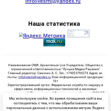
infolivesmi@yandex.ru
Наша статистика
Наименование СМИ: Архангельск Live Учредитель: Общество с
ограниченной ответственностью "Лучшие Медиа Решения"
Главный редактор: Самохин А. С. Тел.: +79023790276 Адрес эл.
почты:
infolivesmi@yandex.ru
Знак информационной продукции:
16+
Зарегистрировавший орган: Федеральная служба по надзору в
сфере связи, информационных технологий и массовых
коммуникаций (Роскомнадзор) Регистрационный номер СМИ ЭЛ
№ ФС 77 - 82533 от 21.01.2022
Мы используем cookie. Во время посещения сайта вы
соглашаетесь с тем, что мы обрабатываем ваши
персональные данные с использованием метрик Яндекс