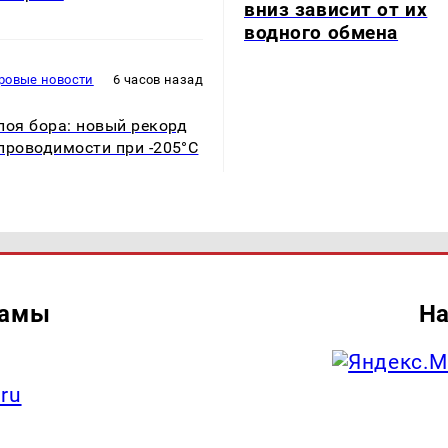
вниз зависит от их
водного обмена
ровые новости
6 часов назад
лоя бора: новый рекорд
проводимости при -205°C
ламы
На
.ru