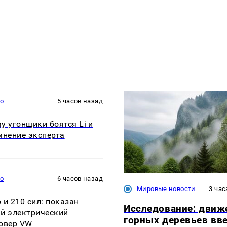
то
5 часов назад
у угонщики боятся Li и
мнение эксперта
то
6 часов назад
Мировые новости
3 час
 и 210 сил: показан
Исследование: движ
й электрический
горных деревьев вве
овер VW