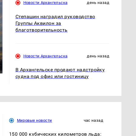
Новости Архангельска
день назад
Степашин наградил руководство
Группы Аквилон за
благотворительность
СМИ: В Химках на
полицейскую
Новости Архангельска
день назад
В магазинах России
машину напали и
ажиотаж из-за этого
подожгли.
продукта: что купить?
В Архангельске продают надстройку
судна под офис или гостиницу
Мировые новости
час назад
150 000 кубических километров льда: