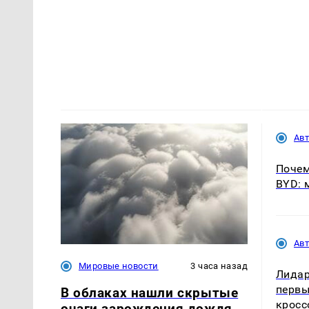
Ав
Почем
BYD: 
Ав
Мировые новости
3 часа назад
Лидар
первы
В облаках нашли скрытые
кросс
очаги зарождения дождя