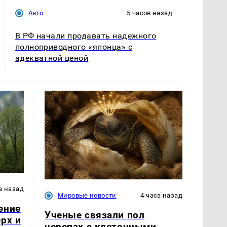
Авто
5 часов назад
В РФ начали продавать надежного
полноприводного «японца» с
адекватной ценой
а назад
Мировые новости
4 часа назад
ение
Ученые связали пол
рх и
черепах с клеточными