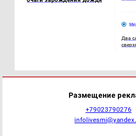
Ми
Два с
сверх
Размещение рек
+79023790276
infolivesmi@yandex