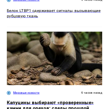
Белок LTBP1 сдерживает сигналы, вызывающие
рубцовую ткань
Мировые новости
6 часов назад
Капуцины выбирают «проверенные»
камни для орехов: следы прошлой