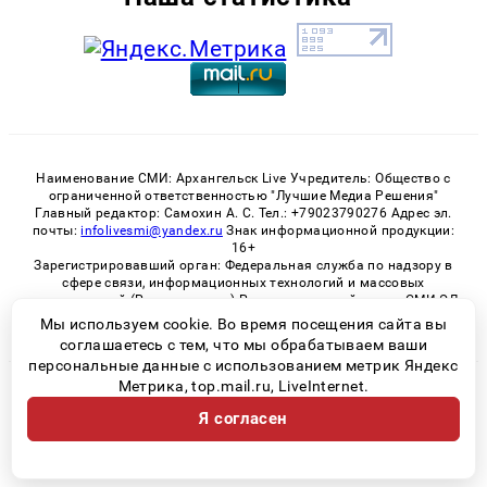
Наименование СМИ: Архангельск Live Учредитель: Общество с
ограниченной ответственностью "Лучшие Медиа Решения"
Главный редактор: Самохин А. С. Тел.: +79023790276 Адрес эл.
почты:
infolivesmi@yandex.ru
Знак информационной продукции:
16+
Зарегистрировавший орган: Федеральная служба по надзору в
сфере связи, информационных технологий и массовых
коммуникаций (Роскомнадзор) Регистрационный номер СМИ ЭЛ
№ ФС 77 - 82533 от 21.01.2022
Мы используем cookie. Во время посещения сайта вы
соглашаетесь с тем, что мы обрабатываем ваши
персональные данные с использованием метрик Яндекс
Метрика, top.mail.ru, LiveInternet.
© 2026 «Архангельск Live» | Все права защищены
Я согласен
Возрастная категория сайта 16+
Политика конфиденциальности