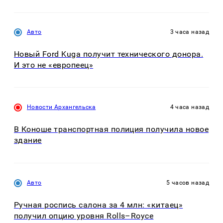
Авто
3 часа назад
Новый Ford Kuga получит технического донора.
И это не «европеец»
Новости Архангельска
4 часа назад
В Коноше транспортная полиция получила новое
здание
Авто
5 часов назад
Ручная роспись салона за 4 млн: «китаец»
получил опцию уровня Rolls–Royce