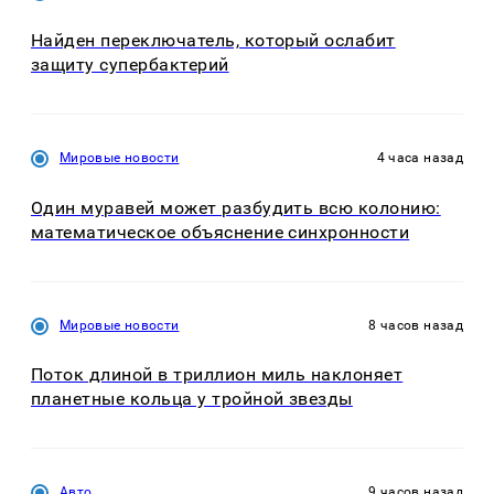
Найден переключатель, который ослабит
защиту супербактерий
Мировые новости
4 часа назад
Один муравей может разбудить всю колонию:
математическое объяснение синхронности
Мировые новости
8 часов назад
Поток длиной в триллион миль наклоняет
планетные кольца у тройной звезды
Авто
9 часов назад