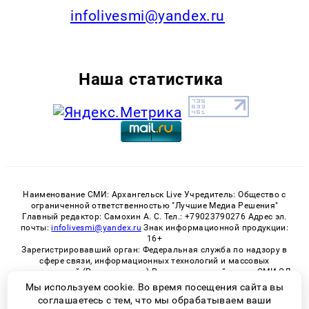
infolivesmi@yandex.ru
Наша статистика
Наименование СМИ: Архангельск Live Учредитель: Общество с
ограниченной ответственностью "Лучшие Медиа Решения"
Главный редактор: Самохин А. С. Тел.: +79023790276 Адрес эл.
почты:
infolivesmi@yandex.ru
Знак информационной продукции:
16+
Зарегистрировавший орган: Федеральная служба по надзору в
сфере связи, информационных технологий и массовых
коммуникаций (Роскомнадзор) Регистрационный номер СМИ ЭЛ
№ ФС 77 - 82533 от 21.01.2022
Мы используем cookie. Во время посещения сайта вы
соглашаетесь с тем, что мы обрабатываем ваши