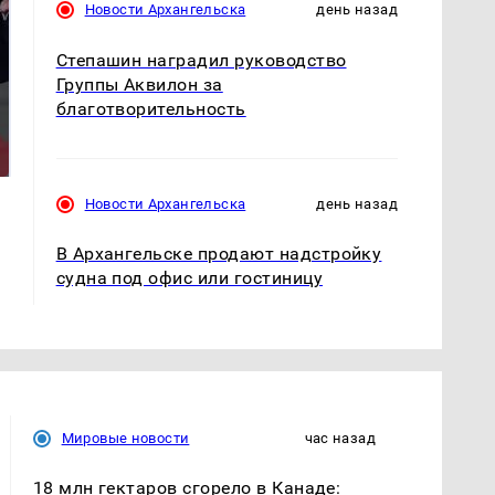
Новости Архангельска
день назад
Степашин наградил руководство
Группы Аквилон за
благотворительность
Такую зиму в России
Как выглядит место
никто не ждал: как
крушение вертолета на
так?!
Кавказе: смотреть
Новости Архангельска
день назад
В Архангельске продают надстройку
судна под офис или гостиницу
Мировые новости
час назад
18 млн гектаров сгорело в Канаде: