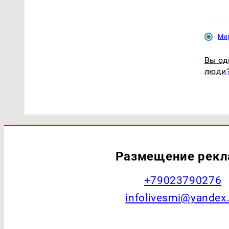
Ми
Вы од
люди?
Размещение рек
+79023790276
infolivesmi@yandex