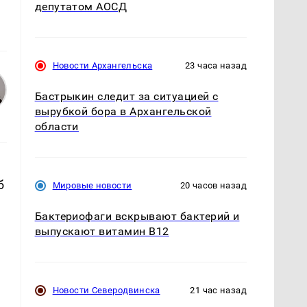
депутатом АОСД
Новости Архангельска
23 часа назад
Бастрыкин следит за ситуацией с
вырубкой бора в Архангельской
области
б
Мировые новости
20 часов назад
Бактериофаги вскрывают бактерий и
выпускают витамин B12
Новости Северодвинска
21 час назад