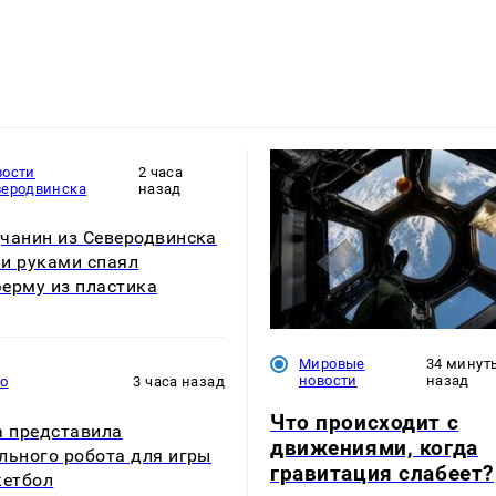
вости
2 часа
веродвинска
назад
чанин из Северодвинска
и руками спаял
ерму из пластика
Мировые
34 минут
новости
назад
то
3 часа назад
Что происходит с
a представила
движениями, когда
льного робота для игры
гравитация слабеет?
кетбол