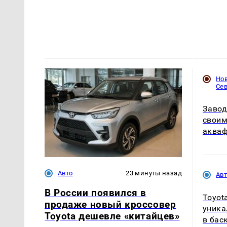
Но
Се
Завод
своим
акваф
Авто
23 минуты назад
Ав
В России появился в
Toyot
продаже новый кроссовер
уника
Toyota дешевле «китайцев»
в бас