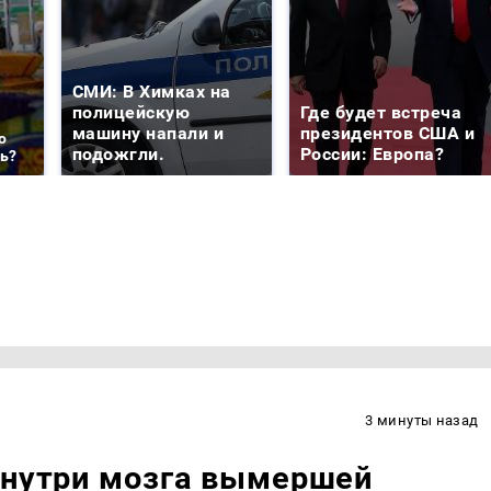
СМИ: В Химках на
полицейскую
Где будет встреча
машину напали и
президентов США и
о
подожгли.
России: Европа?
ть?
3 минуты назад
внутри мозга вымершей