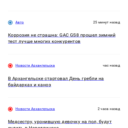
Авто
25 минут назад
Коррозия не страшна: GAC GS8 прошел зимний
тест лучше многих конкурентов
Новости Архангельска
час назад
В Архангельске стартовал День гребли на
байдарках и каноэ
Новости Архангельска
2 часа назад
Медсестру, уронившую девочку на пол, будут
судить в Новодвинске