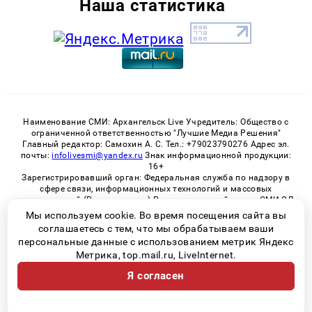
Наша статистика
Наименование СМИ: Архангельск Live Учредитель: Общество с
ограниченной ответственностью "Лучшие Медиа Решения"
Главный редактор: Самохин А. С. Тел.: +79023790276 Адрес эл.
почты:
infolivesmi@yandex.ru
Знак информационной продукции:
16+
Зарегистрировавший орган: Федеральная служба по надзору в
сфере связи, информационных технологий и массовых
коммуникаций (Роскомнадзор) Регистрационный номер СМИ ЭЛ
№ ФС 77 - 82533 от 21.01.2022
Мы используем cookie. Во время посещения сайта вы
соглашаетесь с тем, что мы обрабатываем ваши
персональные данные с использованием метрик Яндекс
Метрика, top.mail.ru, LiveInternet.
© 2026 «Архангельск Live» | Все права защищены
Я согласен
Возрастная категория сайта 16+
Политика конфиденциальности