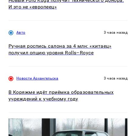
Новый Ford Kuga получит технического донора.
И это не «европеец»
Авто
3 часа назад
Ручная роспись салона за 4 млн: «китаец»
получил опцию уровня Rolls–Royce
Новости Архангельска
3 часа назад
В Коряжме идёт приёмка образовательных
учреждений к учебному году